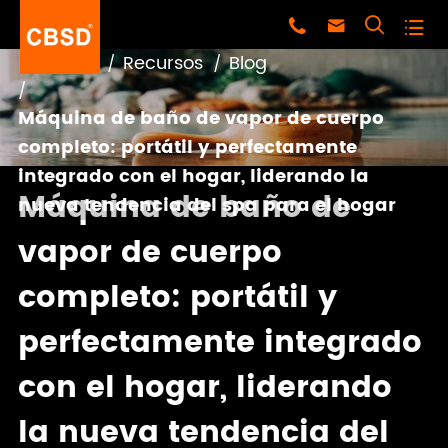




Hogar
Recursos
Blog
Máquina de baño de vapor de cuerpo
completo: portátil y perfectamente
integrado con el hogar, liderando la
Máquina de baño de
nueva tendencia del spa para el hogar
vapor de cuerpo
completo: portátil y
perfectamente integrado
con el hogar, liderando
la nueva tendencia del