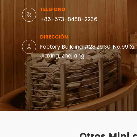
TELÉFONO

+86-573-8488-2236
DIRECCIÓN
Factory Building #28,29,30, No.99 Xi

Jiaxing, Zhejiang
Otros Mini 