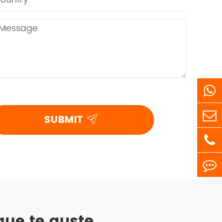

SUBMIT
que te guste