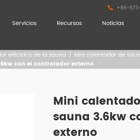
+86-573

Servicios
Recursos
Noticias
or eléctrico de la sauna
Mini calentador de sau
.6kw con el controlador externo
entador de sauna seco
entador de sauna seco y vapor
Mini calentador
i calentador de sauna
sauna 3.6kw co
externo