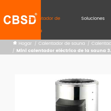
Calentador de
Soluciones
sauna
Hogar
Calentador de sauna
Calentad
Mini calentador eléctrico de la sauna 3
CALENTADOR ELÉCTRICO DE LA
Cal
Cal
SAUNA
Min
SISTEMA DE CALEFACCIÓN SAUNA
CONTROLADOR DE CALENTADOR