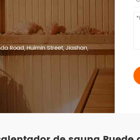
nda Road, Huimin Street, Jiashan,
calentador de sauna Puede 