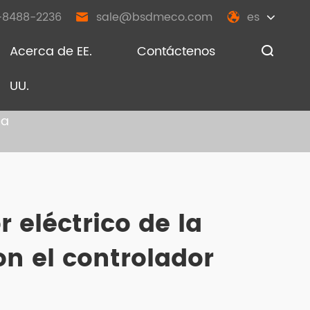
-8488-2236
sale@bsdmeco.com
es


Acerca de EE.
Contáctenos

UU.
na
 eléctrico de la
n el controlador