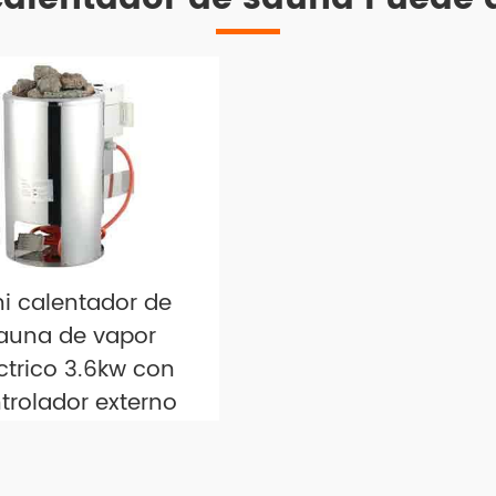
ni calentador de
auna de vapor
ctrico 3.6kw con
trolador externo