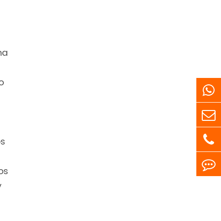
ha
o
os
os
y