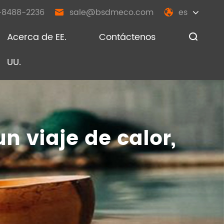
-8488-2236
sale@bsdmeco.com
es


Acerca de EE.
Contáctenos

UU.
n viaje de calor,